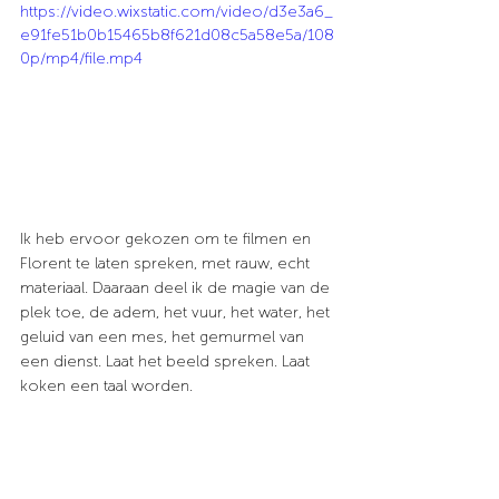
https://video.wixstatic.com/video/d3e3a6_
e91fe51b0b15465b8f621d08c5a58e5a/108
0p/mp4/file.mp4
Ik heb ervoor gekozen om te filmen en 
Florent te laten spreken, met rauw, echt 
materiaal. Daaraan deel ik de magie van de 
plek toe, de adem, het vuur, het water, het 
geluid van een mes, het gemurmel van 
een dienst. Laat het beeld spreken. Laat 
koken een taal worden.