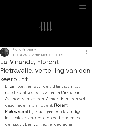
Florio Anthony
14 okt 2025
2 minuten om te lezen
La Mirande, Florent
Pietravalle, vertelling van een
keerpunt
Er zijn plekken waar de tijd langzaam tot 
roest komt, als een patina. La Mirande in 
Avignon is er zo een. Achter de muren vol 
geschiedenis
 onmogelijk 
Florent 
Pietravalle
al bijna tien jaar een levendige, 
instinctieve keuken, diep verbonden met 
de natuur. Een vol keukengedrag en 