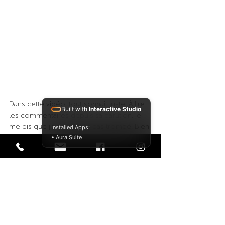
Dans cette vidéo, tout sonnait juste. À lire 
Built with
Interactive Studio
les commentaires depuis sa parution, je 
me dis que je ne m’étais pas trompé. Bien 
Installed Apps:
sûr, il y a la magie du montage — mais tout 
• Aura Suite
était vrai. 
Florent Pietravalle est le même 
derrière les fourneaux qu’en dehors :
 une 
sincérité brute, une précision vertigineuse. 
Sa cuisine te frappe et, dans le même 
mouvement, t’apaise. Elle passe par mille 
nuances, comme une conversation entre 
passionnés. Il le dit si bien : 
« Un passionné 