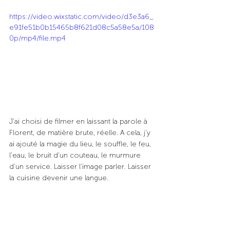
https://video.wixstatic.com/video/d3e3a6_
e91fe51b0b15465b8f621d08c5a58e5a/108
0p/mp4/file.mp4
J’ai choisi de filmer en laissant la parole à 
Florent, de matière brute, réelle. A cela, j'y 
ai ajouté la magie du lieu, le souffle, le feu, 
l’eau, le bruit d’un couteau, le murmure 
d’un service. Laisser l’image parler. Laisser 
la cuisine devenir une langue.